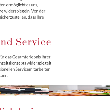
en ermöglicht es uns,
he widerspiegeln. Von der
icherzustellen, dass Ihre
und Service
für das Gesamterlebnis Ihrer
hzeitskonzepts widerspiegelt
ionellen Servicemitarbeiter
kann.