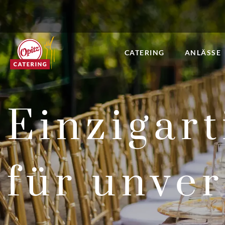
CATERING
ANLÄSSE
Einzigar
für unve