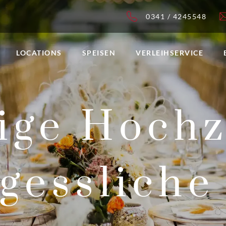
0341 / 4245548
LOCATIONS
SPEISEN
VERLEIHSERVICE
tige Hochz
rgesslich