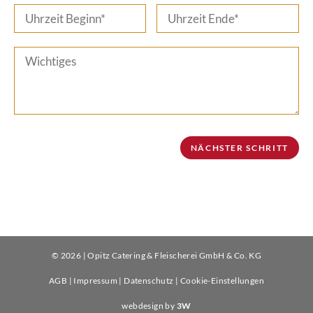
© 2026 | Opitz Catering & Fleischerei GmbH & Co. KG
AGB
|
Impressum
|
Datenschutz
|
Cookie-Einstellungen
webdesign by
3W