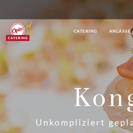
CATERING
ANLÄSSE
Kong
Unkompliziert gepla