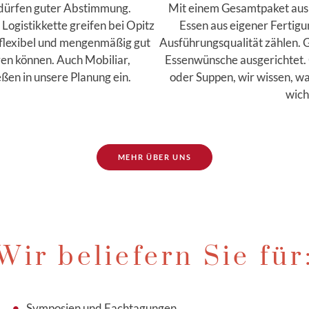
dürfen guter Abstimmung.
Mit einem Gesamtpaket aus
Logistikkette greifen bei Opitz
Essen aus eigener Fertigu
, flexibel und mengenmäßig gut
Ausführungsqualität zählen. G
en können. Auch Mobiliar,
Essenwünsche ausgerichtet.
ßen in unsere Planung ein.
oder Suppen, wir wissen, w
wicht
MEHR ÜBER UNS
Wir beliefern Sie für
Symposien und Fachtagungen