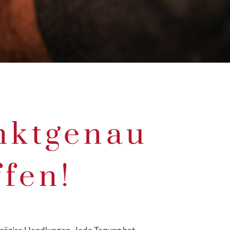
nktgenau
fen!