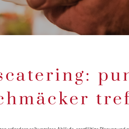
scatering: pu
chmäcker tref