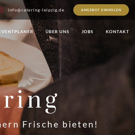
info@catering-leipzig.de
ANGEBOT EINHOLEN
EVENTPLANER
ÜBER UNS
JOBS
KONTAKT
ering
mern Frische bieten!