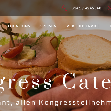
0341 / 4245548
LOCATIONS
SPEISEN
VERLEIHSERVICE
ress Cat
nt, allen Kongressteilneh