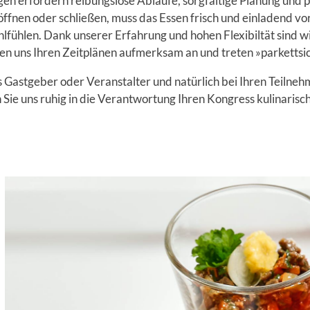
n erfordern reibungslose Abläufe, sorgfältige Planung und 
ffnen oder schließen, muss das Essen frisch und einladend vorb
lfühlen. Dank unserer Erfahrung und hohen Flexibiltät sind wir
en uns Ihren Zeitplänen aufmerksam an und treten »parkettsic
ls Gastgeber oder Veranstalter und natürlich bei Ihren Teilneh
Sie uns ruhig in die Verantwortung Ihren Kongress kulinarisch